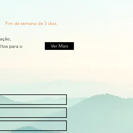
Fim de semana de 3 dias
tação,
Ver Mais
ltos para o
.