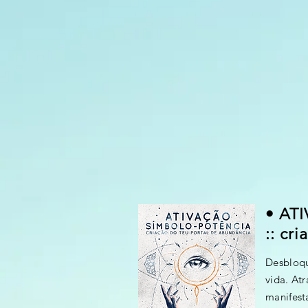
• AT
:: cr
Desbloqu
vida. Atr
manifest