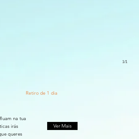
1/1
Retiro de 1 dia
fluam na tua
Ver Mais
icas irás
 que queres