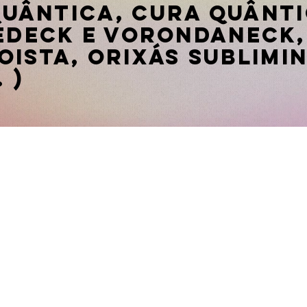
uântica, Cura Quânti
sedeck e Vorondaneck,
oista, Orixás Sublimi
 )