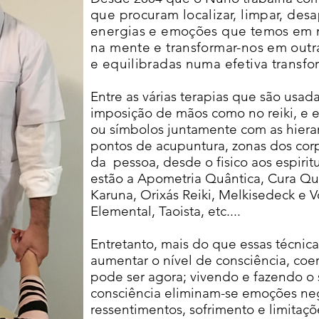
que procuram localizar, limpar, de
energias e emoções que temos em n
na mente e transformar-nos em outr
e equilibradas numa efetiva transfo
Entre as várias terapias que são usa
imposição de mãos como no reiki, e 
ou símbolos juntamente com as hierar
pontos de acupuntura, zonas dos corp
da pessoa, desde o fisico aos espiritu
estão a Apometria Quântica, Cura Quân
Karuna, Orixás Reiki, Melkisedeck e V
Elemental, Taoista, etc....
Entretanto, mais do que essas técnica
aumentar o nível de consciência, coer
pode ser agora; vivendo e fazendo 
consciência eliminam-se emoções neg
ressentimentos, sofrimento e limitaç