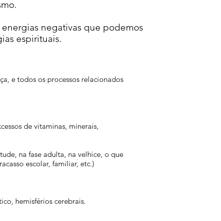
smo.
o energias negativas que podemos
gias
espirituais.
nça, e todos os processos relacionados
essos de vitaminas, minerais,
ude, na fase adulta, na velhice, o que
asso escolar, familiar, etc.)
co, hemisférios cerebrais.