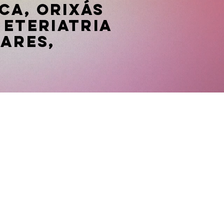
ca, Orixás
 Eteriatria
nares,