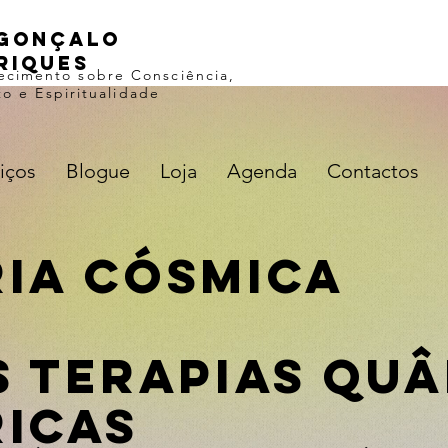
gonçalo
riques
ecimento sobre Consciência,
o e Espiritualidade
iços
Blogue
Loja
Agenda
Contactos
ia Cósmica
s Terapias Quâ
icas