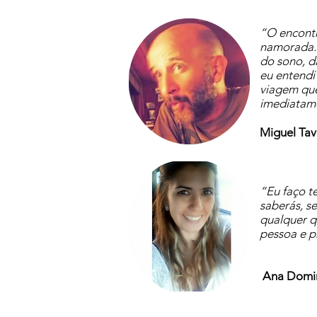
“O encontr
namorada. 
do sono, d
eu entendi
viagem que 
imediatam
Miguel Tav
“Eu faço t
saberás, se
qualquer q
pessoa e p
Ana Domi