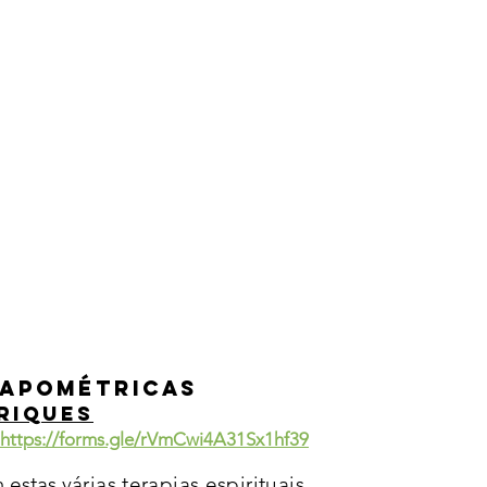
 Apométricas
riques
https://forms.gle/rVmCwi4A31Sx1hf39
 estas v
árias terapias espirituais