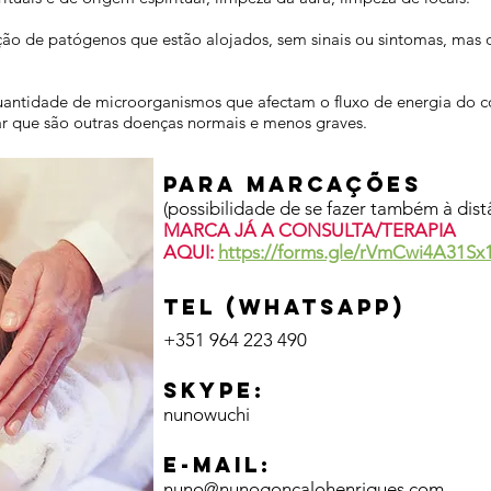
o de patógenos que estão alojados, sem sinais ou sintomas, mas q
ntidade de microorganismos que afectam o fluxo de energia do c
r que são outras doenças normais e menos graves.
PARA MARCAÇÕES
(possibilidade de se fazer também à dist
MARCA JÁ A CONSULTA/TERAPIA
AQUI:
https://forms.gle/rVmCwi4A31Sx
TEL (WhatsApp)
+351 964 223 490
SKYPE:
nunowuchi
E-MAIL:
nuno@nunogoncalohenriques.com