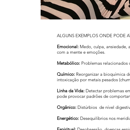
ALGUNS EXEMPLOS ONDE PODE A
Emocional:
Medo, culpa, ansiedade, a
com a mente e emoções.​
Metabólico:
Problemas relacionados co
Químico:
Reorganizar a bioquímica d
intoxicação por metais pesados (chumb
Linha da Vida:
Detectar problemas emoc
pode provocar padrões de comportament
Orgânico:
Distúrbios de nível digestiv
Energético:
Desequilíbrios nos meridi
Espiritual:
Desobsessão, doenças espiri