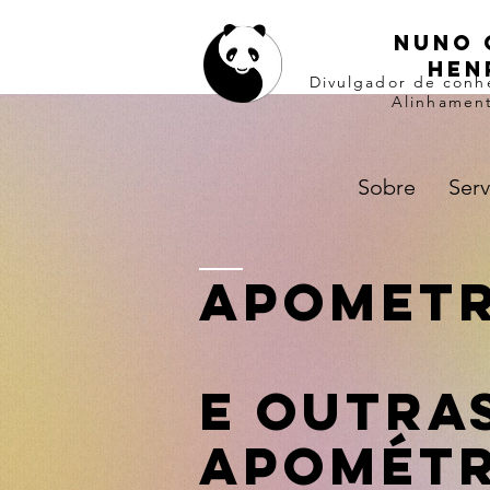
Nuno 
hen
Divulgador de conh
Alinhament
Sobre
Serv
Apometr
e outra
Apométr