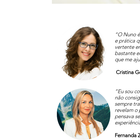
“O Nuno é 
e prática q
vertente e
bastante e
que me aju
Cristina 
“Eu sou co
não consig
sempre tra
revelam o 
pensava se
experiênci
Fernanda 