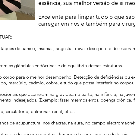
essência, sua melhor versão de si me
Excelente para limpar tudo o que sã
carregar em nós e também para cirur
TUAR:
taques de pânico, insónias, angústia, raiva, desespero e desespera
m as glândulas endócrinas e do equilíbrio dessas estruturas.
o corpo para o melhor desempenho. Detecção de deficiências ou exc
o, mercúrio, cádmio, cobre, e tudo que possa interferir no corpo).
ionais que ocorreram na gravidez, no parto, na infância, na juvent
o indesejados. (Exemplo: fazer mesmos erros, doença crónica, frac
o, circulatório, pulmonar, renal, etc…
anos de acupunctura, nos chacras, na aura, no campo electromagnéti
tuais e de origem espiritual, limpeza da aura, limpeza de locais.