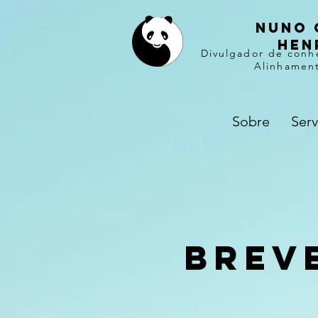
Nuno 
hen
Divulgador de conh
Alinhament
Sobre
Serv
Brev