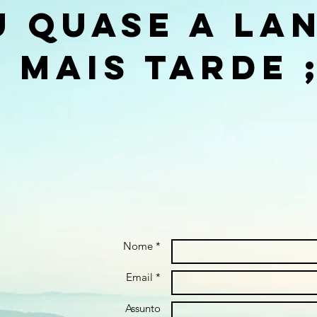
u quase a la
 mais tarde ;
Nome *
Email *
Assunto