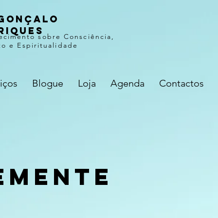
gonçalo
riques
ecimento sobre Consciência,
o e Espiritualidade
iços
Blogue
Loja
Agenda
Contactos
emente