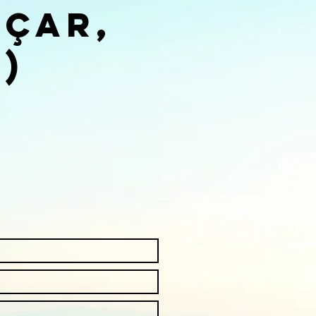
nçar,
)