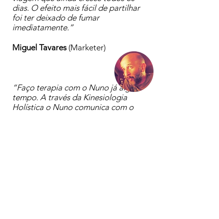
dias. O efeito mais fácil de partilhar
foi ter deixado de fumar
imediatamente.”
Miguel Tavares
(Marketer)
“Faço terapia com o Nuno já algum
tempo. A través da Kinesiologia
Holística o Nuno comunica com o
nosso corpo. Eu por motivos
profissionais tenho por vezes lesões
(musculares ou tendões) ou estados
de cansaço. Tenho uma consulta por
mês que não abdico, em que saio do
seu consultório sempre satisfeita com
o resultado sempre positivo.”
Marina Mey
(Instrutora de
Pole Dance)