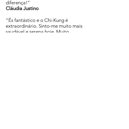
diferença!“
Cláudia Justino
“És fantástico e o Chi-Kung é
extraordinário. Sinto-me muito mais
saudável e serena hoje. Muito
Obrigada por todo o Teu Amor neste
workshop, foi BRUTAL! Cataratas de
Amor.”
Luísa
“Estou a ter cada vez mais confiança
em mim própria. Todos os dias
descubro coisas novas e é fantástico.
Descobri que a vida é mais que casa-
trabalho-trabalho-casa, há tanta
coisa interessante à minha volta e eu
quero conhecer o mais possível.
Descobri sobretudo que a vida é bela
e que vale a pena acordar todos os
dias, porque há sempre uma coisa
positiva, é só a gente querer.