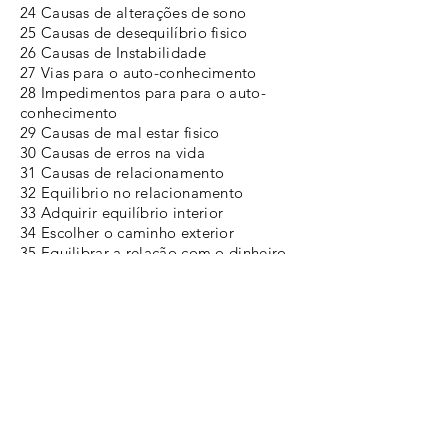
24 Causas de alterações de sono
25 Causas de desequilíbrio fisico
26 Causas de Instabilidade
27 Vias para o auto-conhecimento
28 Impedimentos para para o auto-
conhecimento
29 Causas de mal estar fisico
30 Causas de erros na vida
31 Causas de relacionamento
32 Equilibrio no relacionamento
33 Adquirir equilíbrio interior
34 Escolher o caminho exterior
35 Equilibrar a relação com o dinheiro
36 Carencias alimentares
37 Regimes alimentares
38 Situações nocivas para o equilíbrio fi
sico
39 Causas do Stress
40
Capacidades que podemos desenvolver
41 Causas de emoções negativas
42 Motivos de Sucesso