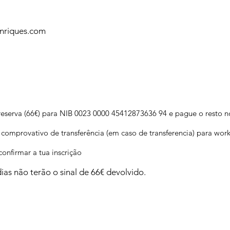
nriques.com
a reserva (66€) para NIB 0023 0000 45412873636 94 e pague o resto 
 comprovativo de transferência (em caso de transferencia) para
wor
onfirmar a tua inscrição
ias não terão o sinal de 66
€ devolvido.