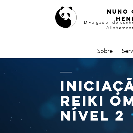
Nuno 
hen
Divulgador de conh
Alinhament
Sobre
Serv
iniciaç
Reiki 
nível
2