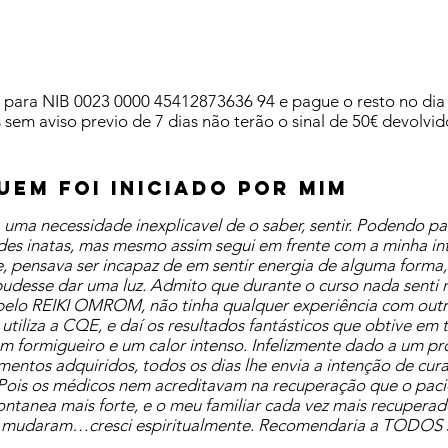
6€ para NIB 0023 0000 45412873636 94 e pague o resto no di
s sem aviso previo de 7 dias não terão o sinal de 50€ devolvid
EM FOI INICIADO POR MIM
ma necessidade inexplicavel de o saber, sentir. Podendo pare
des inatas, mas mesmo assim segui em frente com a minha in
e, pensava ser incapaz de em sentir energia de alguma forma
udesse dar uma luz. Admito que durante o curso nada senti
 pelo REIKI OMROM, não tinha qualquer experiência com outr
s utiliza a CQE, e daí os resultados fantásticos que obtive e
um formigueiro e um calor intenso. Infelizmente dado a um p
mentos adquiridos, todos os dias lhe envia a intenção de cu
Pois os médicos nem acreditavam na recuperação que o pacie
ntanea mais forte, e o meu familiar cada vez mais recuperad
 mudaram…cresci espiritualmente. Recomendaria a TODOS 