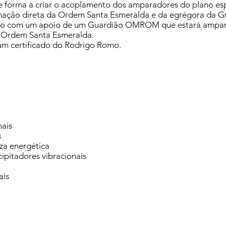
e forma a criar o acoplamento dos amparadores do plano espi
ação direta da Ordem Santa Esmeralda e da egrégora da Gr
tarão com um apoio de um Guardião OMROM que estará ampar
a Ordem Santa Esmeralda.
um certificado do Rodrigo Romo.
nais
s
za energética
cipitadores vibracionais
ais