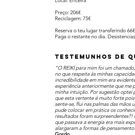
Local: Ericeira
Preço: 206€
Reciclagem: 75€
Reserva o teu lugar transferindo 6
​Paga o restante no dia. Desistencia
TESTEMUNHOS DE QU
“O REIKI para mim foi um chamado, u
no que respeita às minhas capacida
incredibilidade em mim era evident
experiência anteriormente que me p
minha intuição. Por sugestão optei
que esta vertente é muito forte poi
sente-se, flui nas palmas das mãos 
pude colocar em prática os conheci
resultados foram surpreendentes?! 
que passava a energia era mais expo
alargaram a formas de pensamento
Gordo