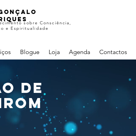
gonçalo
riques
ecimento sobre Consciência,
o e Espiritualidade
iços
Blogue
Loja
Agenda
Contactos
ão de
OMROM