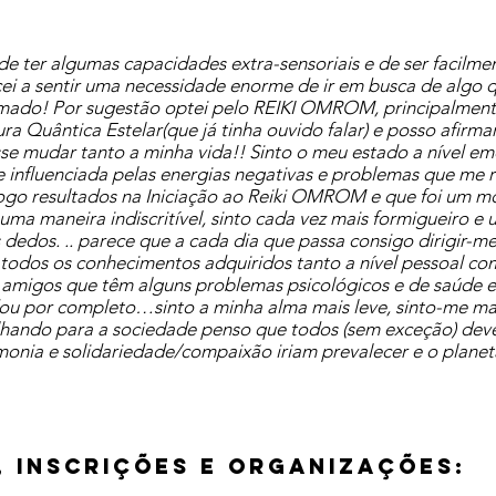
de ter algumas capacidades extra-sensoriais e de ser facilmen
ei a sentir uma necessidade enorme de ir em busca de algo qu
chamado! Por sugestão optei pelo REIKI OMROM, principalme
 Quântica Estelar(que já tinha ouvido falar) e posso afirmar 
 mudar tanto a minha vida!! Sinto o meu estado a nível emoci
e influenciada pelas energias negativas e problemas que me 
 logo resultados na Iniciação ao Reiki OMROM e que foi um 
e uma maneira indiscritível, sinto cada vez mais formigueiro 
edos. .. parece que a cada dia que passa consigo dirigir-me 
odos os conhecimentos adquiridos tanto a nível pessoal com
 amigos que têm alguns problemas psicológicos e de saúde e
ou por completo…sinto a minha alma mais leve, sinto-me ma
lhando para a sociedade penso que todos (sem exceção) dev
onia e solidariedade/compaixão iriam prevalecer e o planet
 INSCRIÇÕES E ORGANIZAÇÕES: