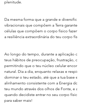
plenitude.
Da mesma forma que a grande e diversificada variedade d
vibracionais que compõem a Terra garante a sua estabilidade,
células que compõem o corpo físico fazem o mesmo por ti. E
a resiliência extraordinária do teu corpo físico.
Ao longo do tempo, durante a aplicação do processo de med
teus hábitos de preocupação, frustração, opressão e raiva dei
permitindo que o teu núcleo celular encontre o seu equilíbri
natural. Dia a dia, enquanto relaxas e respiras, o teu Bem-Esta
dominar o teu estado, até que a tua base estável se torne ina
alinhamento consistente com a Energia do Bem-Estar fará co
teu mundo através dos olhos de Fonte, e assim vais-te sentir
quando decidiste entrar no seu corpo físico: satisfeito com 
para saber mais!