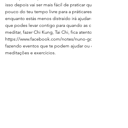
isso depois vai ser mais fácil de praticar quando houver um 
pouco do teu tempo livre para a práticares a centrar-te. Apre
enquanto estás menos distraído irá ajudar-te a estabelecer 
que podes levar contigo para quando as coisas ficam mais a
meditar, fazer Chi Kung, Tai Chi, fica atento na minha págin
https://www.facebook.com/notes/nuno-gonçalo-henriques,
fazendo eventos que te podem ajudar ou oferecendo ferra
meditações e exercícios.