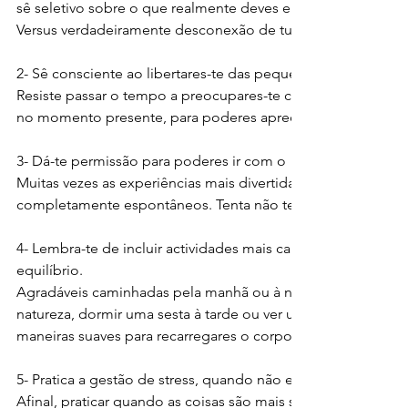
sê seletivo sobre o que realmente deves envolver na tua rotin
Versus verdadeiramente desconexão de tudo.
2- Sê consciente ao libertares-te das pequenas coisas.
Resiste passar o tempo a preocupares-te com coisas que são 
no momento presente, para poderes apreciar mais o teu tem
3- Dá-te permissão para poderes ir com o "fluxo".
Muitas vezes as experiências mais divertidas que temos, vê
completamente espontâneos. Tenta não ter "lista de planos
4- Lembra-te de incluir actividades mais calmas para te ajudar
equilíbrio.
Agradáveis caminhadas pela manhã ou à noite, sentar e ouvi
natureza, dormir uma sesta à tarde ou ver um pôr do sol po
maneiras suaves para recarregares o corpo, mente e espírito
5- Pratica a gestão de stress, quando não estás stressado.
Afinal, praticar quando as coisas são mais silenciosas constrói