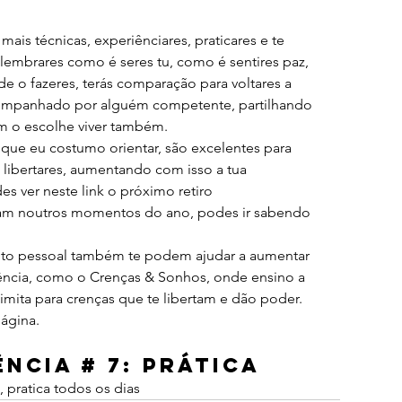
mais técnicas, experiênciares, praticares e te 
relembrares como é seres tu, como é sentires paz, 
e o fazeres, terás comparação para voltares a 
companhado por alguém competente, partilhando 
m o escolhe viver também.
 que eu costumo orientar, são excelentes para 
 libertares, aumentando com isso a tua 
es ver neste link o próximo retiro 
çam noutros momentos do ano, podes ir sabendo 
o pessoal também te podem ajudar a aumentar 
iência, como o Crenças & Sonhos, onde ensino a 
imita para crenças que te libertam e dão poder. 
página.
ência # 7: Prática
a, pratica todos os dias