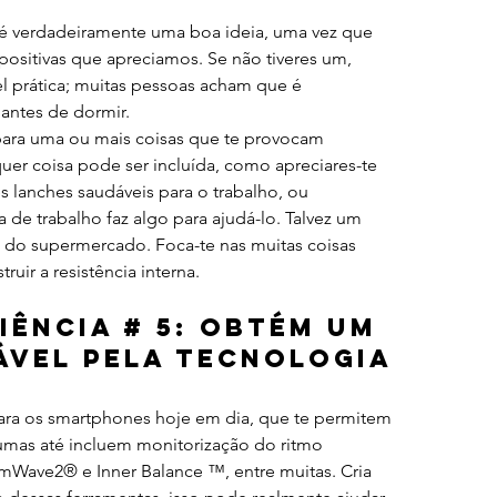
 é verdadeiramente uma boa ideia, uma vez que 
positivas que apreciamos. Se não tiveres um, 
el prática; muitas pessoas acham que é 
 antes de dormir.
para uma ou mais coisas que te provocam 
er coisa pode ser incluída, como apreciares-te 
es lanches saudáveis para o trabalho, ou 
e trabalho faz algo para ajudá-lo. Talvez um 
la do supermercado. Foca-te nas muitas coisas 
ruir a resistência interna.
liência # 5: Obtém um 
ável pela tecnologia
ara os smartphones hoje em dia, que te permitem 
gumas até incluem monitorização do ritmo 
mWave2® e Inner Balance ™, entre muitas. Cria 