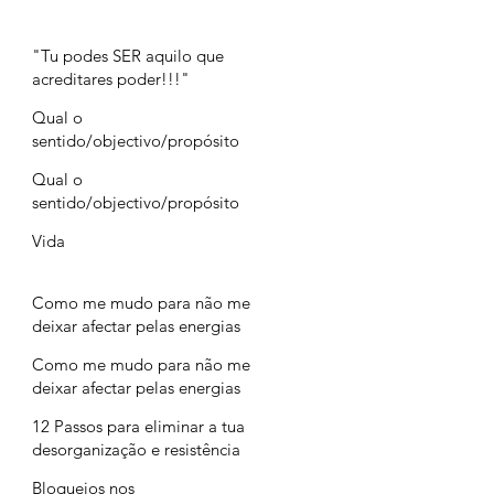
"Tu podes SER aquilo que
acreditares poder!!!"
Qual o
sentido/objectivo/propósito
da vida? (parte 2)
Qual o
sentido/objectivo/propósito
da vida? (parte 1)
Vida
Como me mudo para não me
deixar afectar pelas energias
negativas dos outros? (parte 2)
Como me mudo para não me
deixar afectar pelas energias
negativas dos outros? (parte1)
12 Passos para eliminar a tua
desorganização e resistência
Bloqueios nos