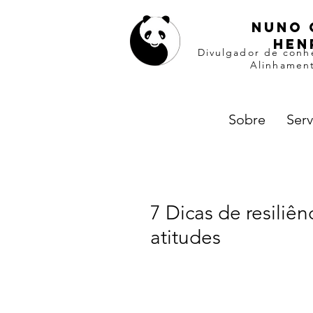
Nuno 
hen
Divulgador de conh
Alinhament
Sobre
Serv
7 Dicas de resiliên
atitudes