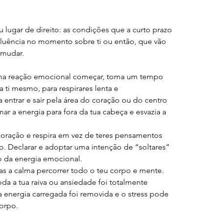
u lugar de direito: as condições que a curto prazo 
uência no momento sobre ti ou então, que vão 
 mudar.
 uma reação emocional começar, toma um tempo 
a ti mesmo, para respirares lenta e 
 entrar e sair pela área do coração ou do centro 
mar a energia para fora da tua cabeça e esvazia a 
coração e respira em vez de teres pensamentos 
. Declarar e adoptar uma intenção de “soltares” 
ão da energia emocional.
tas a calma percorrer todo o teu corpo e mente. 
oda a tua raiva ou ansiedade foi totalmente 
a energia carregada foi removida e o stress pode 
corpo.