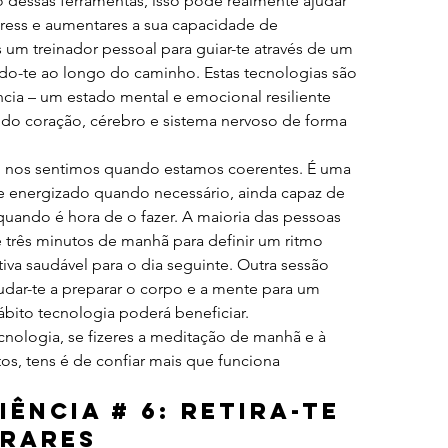
 dessas ferramentas, isso pode realmente ajudar 
tress e aumentares a sua capacidade de 
s um treinador pessoal para guiar-te através de um 
do-te ao longo do caminho. Estas tecnologias são 
cia – um estado mental e emocional resiliente 
do coração, cérebro e sistema nervoso de forma 
o nos sentimos quando estamos coerentes. É uma 
 e energizado quando necessário, ainda capaz de 
uando é hora de o fazer. A maioria das pessoas 
rês minutos de manhã para definir um ritmo 
iva saudável para o dia seguinte. Outra sessão 
udar-te a preparar o corpo e a mente para um 
bito tecnologia poderá beneficiar.
écnologia, se fizeres a meditação de manhã e à 
tos, tens é de confiar mais que funciona 
iência # 6: Retira-te 
trares