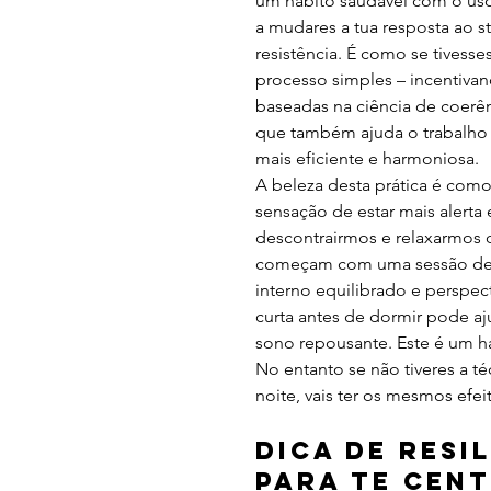
um hábito saudável com o uso
a mudares a tua resposta ao s
resistência. É como se tivesse
processo simples – incentivan
baseadas na ciência de coerên
que também ajuda o trabalho 
mais eficiente e harmoniosa.
A beleza desta prática é com
sensação de estar mais alerta
descontrairmos e relaxarmos q
começam com uma sessão de t
interno equilibrado e perspect
curta antes de dormir pode aj
sono repousante. Este é um há
No entanto se não tiveres a t
noite, vais ter os mesmos efei
Dica de Resil
para te cen