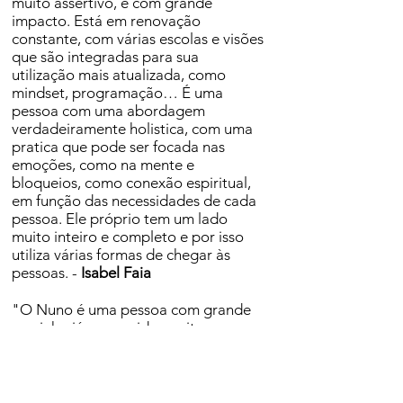
muito assertivo, e com grande
impacto. Está em renovação
constante, com várias escolas e visões
que são integradas para sua
utilização mais atualizada, como
mindset, programação… É uma
pessoa com uma abordagem
verdadeiramente holistica, com uma
pratica que pode ser focada nas
emoções, como na mente e
bloqueios, como conexão espiritual,
em função das necessidades de cada
pessoa. Ele próprio tem um lado
muito inteiro e completo e por isso
utiliza várias formas de chegar às
pessoas. -
Isabel Faia
"O Nuno é uma pessoa com grande
caminho já percorrido, muito
inspirador que já me ensinou muito
muito muito, embora não o conheça
há mt tempo já me ensinou mais que
pessoas que conheço há muitos anos.