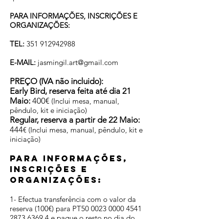
PARA INFORMAÇÕES, INSCRIÇÕES E
ORGANIZAÇÕES:
TEL:
351 912942988
E-MAIL:
jasmingil.art@gmail.com
PREÇO (IVA não incluido):
Early Bird, reserva feita até dia 21
Maio:
400€
(Inclui mesa, manual,
pêndulo, kit e iniciação)
Regular, reserva a partir de 22 Maio:
444
€ (Inclui mesa, manual, pêndulo, kit e
iniciação)
P
ARA INFORMAÇÕES,
INSCRIÇÕES E
ORGANIZAÇÕES:
1- Efectua transferência com o valor da
reserva (100€) para PT50
0023 0000 4541
2873
6369 4 e pague o resto no dia do