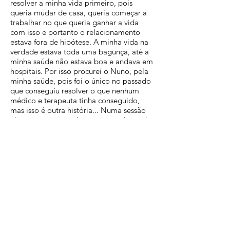
resolver a minha vida primeiro, pois
queria mudar de casa, queria começar a
trabalhar no que queria ganhar a vida
com isso e portanto o relacionamento
estava fora de hipótese. A minha vida na
verdade estava toda uma bagunça, até a
minha saúde não estava boa e andava em
hospitais. Por isso procurei o Nuno, pela
minha saúde, pois foi o único no passado
que conseguiu resolver o que nenhum
médico e terapeuta tinha conseguido,
mas isso é outra história... Numa sessão
ele pergunta-me sobre as outras áreas da
minha vida e fala-me da mesa que ele
tinha desenvolvido e resolvo fazer uma
sessão. O que posso dizer? foi mágico.
No final dessa semana tenho um convite
para trabalhar na minha área profissional,
na semana seguinte encontro a casa que
eu quero e preparo-me para comprar
casa e passado 15 dias, até parece
mentira, estou a namorar quando estava
sozinha há tantos anos sem perspetiva de
ter alguém, a aparentemente pelo que o